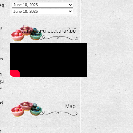
่มี
ด
บ
วีดีทัศน์แนะนำอบต.นาสะไมย์
ะ
าร
าร
ุ่ม
ด
ู้
Map
ี