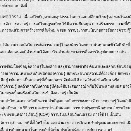
ค์ประกอบ ดังนี้
่ยนพฤติกรรม
เพื่อแก้ไขปัญหาและอุปสรรคในการแลกเปลี่ยนเรียนรู้ของคนในองค
ีในการจัดการความรู้ การแก้ไขกฎระเบียบให้มีความยืดหยุ่น การสร้างบรรยากาศที่เป
การส่งเสริมการสร้างสรรค์สิ่งใหม่ ๆ เช่น การประกาศนโยบายการจัดการความรู้ใ
กให้ความร่วมมือในการจัดการความรู้ใ นองค์กร โดยการเน้นทุกคนเข้าใจถึงสิ่งที่
และแต่ละคนจะมีส่วนร่วมได้อย่างไร ผ่านช่องทางการสื่อสารในรูปแบบต่าง เช่น
ิดการเชื่อมโยงข้อมูลความรู้ในองค์กร และสามารถเข้าถึง ค้นหาและแลกเปลี่ยนข้อม
พิจารณาความเหมาะสมกับชนิดของความรู้ ลักษณะขนาดสถานที่ตั้งองค์กร ลักษณะ
ู่ เช่น หากเป็นความรู้ที่เป็นเอกสาร จับต้องได้ อาจใช้หนังสือเวียน หรือ
ึงความรู้ แต่ถ้าหากเป็นความรู้ที่ต้องใช้ประสบการณ์ หรือใช้ประสาทสัมผัส อาจใ
รงเป็นเครื่องมือในการเข้าถึงความรู้ เป็นต้น
ความเข้าใจและตระหนักถึงความสำคัญและหลักการของการจั ดการความรู้ โดยคำน
กลุ่มเป้าหมาย วิธีการ และการประเมินผลและการปรับปรุงการฝึกอบรม / การเรียนรู
ion ชุมชนแห่งการเรียนรู้ (COP) การปรับเปลี่ยนวัฒนธรรม การใช้ IT เป็นต้น
ได้บรรลุเป้าหมายที่ตั้งไว้หรือไม่ และนำผลของการวัดมาปรับปรุงแผนและการดำเน
สื่อสารกับบุคลากรในทุกระดับให้เห็น ประโยชน์ของการจัดการความรู้