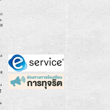
์ก
ิด
ห้
ูล
ช้
ึง
้
ิน