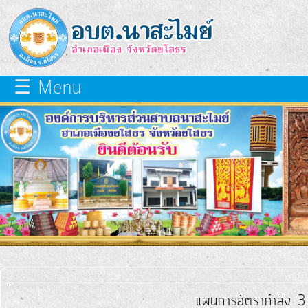
×
close
หน้า
☰ Menu
หลัก
เกี่ยว
กับ
เรา
บุคลากร
แผนการ
พัฒนา
ท้อง
แผนการอัตรากำลัง 3 
ถิ่น