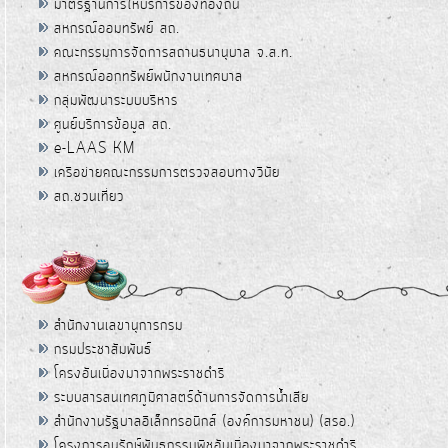
มาตรฐานการให้บริการของท้องถิ่น
สหกรณ์ออมทรัพย์ สถ.
คณะกรรมการจัดการสถานธนานุบาล จ.ส.ท.
สหกรณ์ออกทรัพย์พนักงานเทศบาล
กลุ่มพัฒนาระบบบริหาร
ศูนย์บริการข้อมูล สถ.
e-LAAS KM
เครือข่ายคณะกรรมการตรวจสอบทางวินัย
สถ.ชวนเที่ยว
สำนักงานเลขานุการกรม
กรมประชาสัมพันธ์
โครงอันเนื่องมาจากพระราชดำริ
ระบบสารสนเทศภูมิศาสตร์ด้านการจัดการน้ำเสีย
สำนักงานรัฐบาลอิเล็กทรอนิกส์ (องค์การมหาชน) (สรอ.)
โครงการอนุรักษ์พันธุกรรมพืชอันเนื่องมาจากพระราชดำริ