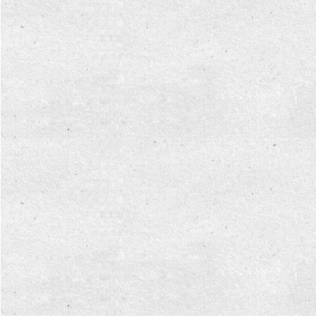
การ
จัดการ
ความ
รู้
ท้อง
ถิ่น
ของ
เรา
แสดง
ความ
คิด
เห็น/
ร้อง
เรียน