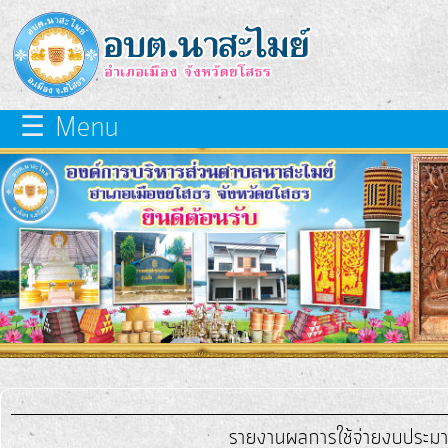
×
close
หน้า
☰ Menu
หลัก
เกี่ยว
กับ
เรา
บุคลากร
แผนการ
พัฒนา
ท้อง
รายงานผลการใช้จ่ายงบประม
ถิ่น