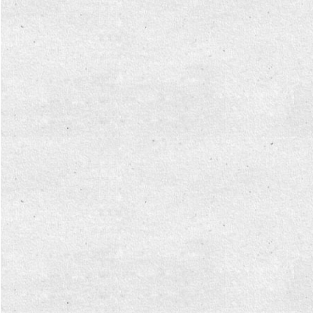
การ
จัดการ
ความ
รู้
ท้อง
ถิ่น
ของ
เรา
แสดง
ความ
คิด
เห็น/
ร้อง
เรียน