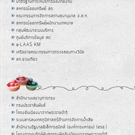
มาตรฐานการให้บริการของท้องถิ่น
สหกรณ์ออมทรัพย์ สถ.
คณะกรรมการจัดการสถานธนานุบาล จ.ส.ท.
สหกรณ์ออกทรัพย์พนักงานเทศบาล
กลุ่มพัฒนาระบบบริหาร
ศูนย์บริการข้อมูล สถ.
e-LAAS KM
เครือข่ายคณะกรรมการตรวจสอบทางวินัย
สถ.ชวนเที่ยว
สำนักงานเลขานุการกรม
กรมประชาสัมพันธ์
โครงอันเนื่องมาจากพระราชดำริ
ระบบสารสนเทศภูมิศาสตร์ด้านการจัดการน้ำเสีย
สำนักงานรัฐบาลอิเล็กทรอนิกส์ (องค์การมหาชน) (สรอ.)
โครงการอนุรักษ์พันธุกรรมพืชอันเนื่องมาจากพระราชดำริ