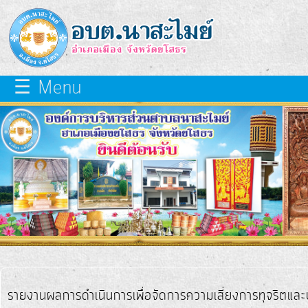
×
close
หน้า
☰ Menu
หลัก
เกี่ยว
กับ
เรา
บุคลากร
แผนการ
พัฒนา
ท้อง
รายงานผลการดำเนินการเพื่อจัดการความเสี่ยงการทุจริตแ
ถิ่น