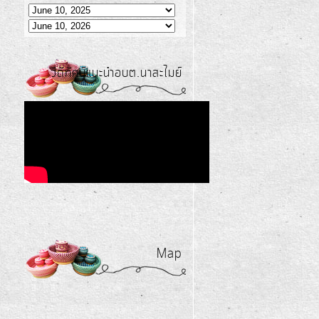
วีดีทัศน์แนะนำอบต.นาสะไมย์
Map